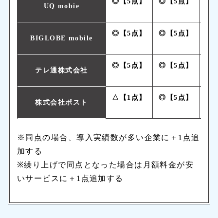
◎【5点】
◎【5点】
〇
UQ mobie
◎【5点】
◎【5点】
〇
BIGLOBE mobile
◎【5点】
◎【5点】
△
テレ通株式会社
△【1点】
◎【5点】
△
株式会社ポスト
※同点の場合、導入実績数が多い企業に＋1点追
加する
※繰り上げで同点となった場合は月額料金が安
いサービスに＋1点追加する