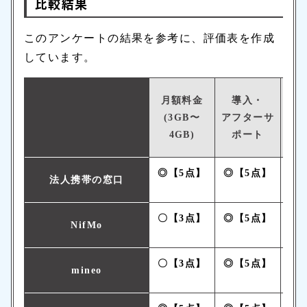
比較結果
このアンケートの結果を参考に、評価表を作成
しています。
月額料金
導入・
キ
(3GB〜
アフターサ
4GB)
ポート
◎【5点】
◎【5点】
◎
法人携帯の窓口
〇【3点】
◎【5点】
△
NifMo
〇【3点】
◎【5点】
△
mineo